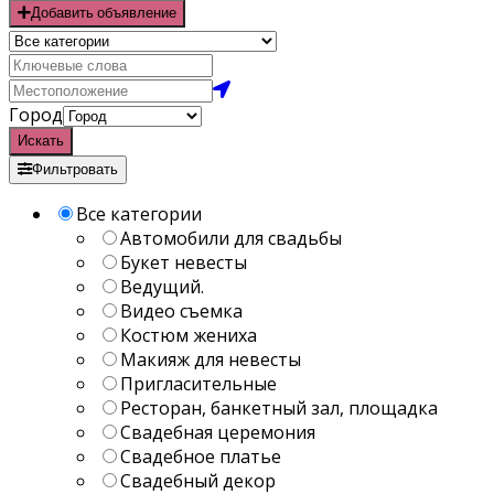
Добавить объявление
Город
Искать
Фильтровать
Все категории
Автомобили для свадьбы
Букет невесты
Ведущий.
Видео съемка
Костюм жениха
Макияж для невесты
Пригласительные
Ресторан, банкетный зал, площадка
Свадебная церемония
Свадебное платье
Свадебный декор