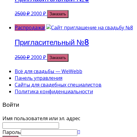
Первоначальная
Текущая
2500
₽
2000
₽
Заказать
цена
цена:
составляла
2000 ₽.
Распродажа!
2500 ₽.
Пригласительный №8
Первоначальная
Текущая
2500
₽
2000
₽
Заказать
цена
цена:
составляла
2000 ₽.
Всё для свадьбы — WeWebb
2500 ₽.
Панель управления
Сайты для свадебных специалистов
Политика конфиденциальности
Войти
Имя пользователя или эл. адрес
Пароль