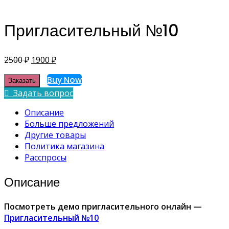
Пригласительный №10
Первоначальная
Текущая
2500
₽
1900
₽
цена
цена:
Buy Now
Заказать
составляла
1900 ₽.
Задать вопрос
2500 ₽.
Описание
Больше предложений
Другие товары
Политика магазина
Расспросы
Описание
Посмотреть демо пригласительного онлайн —
Пригласительный №10