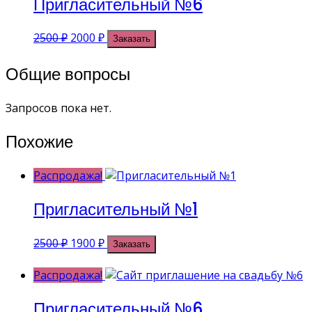
Пригласительный №6
Первоначальная
Текущая
2500
₽
2000
₽
Заказать
цена
цена:
составляла
2000 ₽.
Общие вопросы
2500 ₽.
Запросов пока нет.
Похожие
Распродажа!
Пригласительный №1
Первоначальная
Текущая
2500
₽
1900
₽
Заказать
цена
цена:
составляла
1900 ₽.
Распродажа!
2500 ₽.
Пригласительный №6