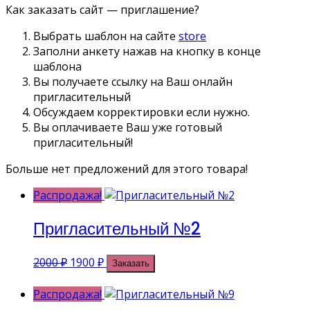
Как заказать сайт — приглашение?
Выбрать шаблон на сайте
store
Заполни анкету нажав на кнопку в конце
шаблона
Вы получаете ссылку на Ваш онлайн
пригласительный
Обсуждаем корректировки если нужно.
Вы оплачиваете Ваш уже готовый
пригласительный!
Больше нет предложений для этого товара!
Распродажа!
Пригласительный №2
Первоначальная
Текущая
2000
₽
1900
₽
Заказать
цена
цена:
составляла
1900 ₽.
Распродажа!
2000 ₽.